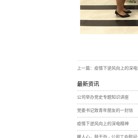
上一篇：
疫情下逆风向上的深电
最新资讯
公司举办党史专题知识讲座
党委书记致青年朋友的一封信
疫情下逆风向上的深电精神
暖人心，鼓干劲 - 公司工会慰问