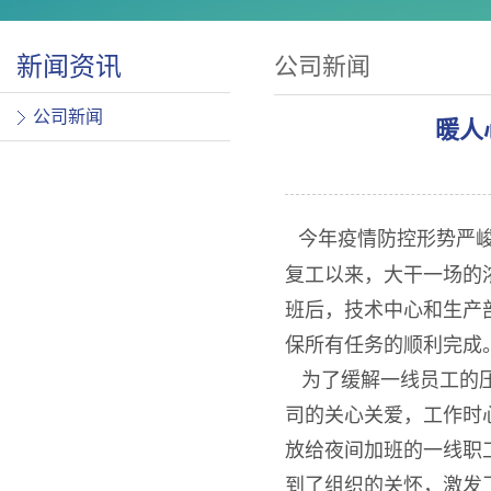
新闻资讯
公司新闻
公司新闻
暖人
今年疫情防控形势严
复工以来，大干一场的
班后，技术中心和生产
保所有任务的顺利完成
为了缓解一线员工的压
司的关心关爱，工作时
放给夜间加班的一线职工
到了组织的关怀，激发